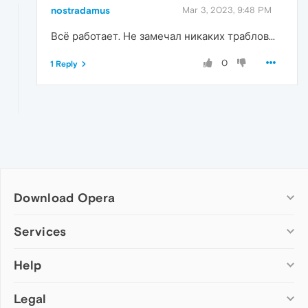
nostradamus
Mar 3, 2023, 9:48 PM
Всё работает. Не замечал никаких траблов...
0
1 Reply
Download Opera
Computer browsers
Services
Opera for Windows
Help
Add-ons
Opera for Mac
Opera account
Opera for Linux
Legal
Wallpapers
Help & support
Opera beta version