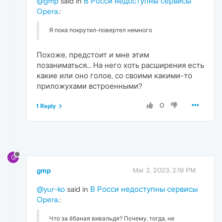
@gmp
said in
В Росси недоступны сервисы
Opera.
:
Я пока покрутил-повертел немного
Похоже, предстоит и мне этим
позаниматься... На него хоть расширения есть
какие или оно голое, со своими какими-то
приложухами встроенными?
0
1 Reply
G
gmp
Mar 2, 2023, 2:19 PM
@yur-ko
said in
В Росси недоступны сервисы
Opera.
:
Что за ёбаная вивальдя? Почему, тогда, не