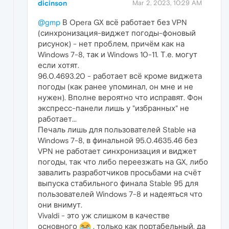
dicinson
Mar 2, 2023, 10:29 AM
@gmp
В Opera GX всё работает без VPN
(синхронизация-виджет погоды-фоновый
рисунок) - нет проблем, причём как на
Windows 7-8, так и Windows 10-11. Т.е. могут
если хотят.
96.0.4693.20 - работает всё кроме виджета
погоды (как ранее упоминал, он мне и не
нужен). Вполне вероятно что исправят. Фон
экспресс-панели лишь у "избранных" не
работает...
Печаль лишь для пользователей Stable на
Windows 7-8, в финальной 95.0.4635.46 без
VPN не работает синхронизация и виджет
погоды, так что либо переезжать на GX, либо
завалить разработчиков просьбами на счёт
выпуска стабильного финала Stable 95 для
пользователей Windows 7-8 и надеяться что
они внимут.
Vivaldi - это уж слишком в качестве
основного
, только как портабельный, да