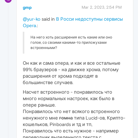
gmp
Mar 2, 2023, 2:54 PM
@yur-ko
said in
В Росси недоступны сервисы
Opera.
:
На него хоть расширения есть какие или оно
голое, со своими какими-то приложухами
встроенными?
Он как и сама опера, и как и все остальные
99% браузеров - на движке хрома, потому
расширения от хрома подходят в
большинстве случаев.
Насчет встроенного - понравилось что
много нормальных настроек, как было в
опере раньше.
Понравилось что нет всякого встроенного
ненужного мне
гомна
типа Lucid-ов, Крипто-
кошельков, Pinboards и тд и тп,
Понравилось что есть нужное - например
переводчик выделенного текста с