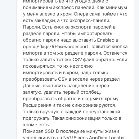
импортировать во что угодно, даже с
пониманием экспресс панелей. Как минимум
у меня влезло в хром. Опера сама поймет что
есть закладки, а что экспресс-панели.
Пароли. Есть кнопка экспорта паролей в
разделе пароли. Чтобы импортировать
обратно пароли надо выставить Enabled в
opera://flags/#PasswordImport Появится кнопка
импорта в том же разделе пароли. Останется
только залить тот же CSV файл обратно. Если
поковыряться, то их несложно
импортировать и в хром, надо только
преобразовать CSV в экселе через раздел
Данные, выставить разделение через
запятую, удалить первый столбец,
преобразовать обратно и скормить хрому.
Расширения и так не синхронизируются,
только вручную с каждой переустановкой
подгружать. Такая синхронизация только в
хроме есть.
Помирал SSD. В последние минуты жизни
успел скинуть на NVME весь AppData Local и