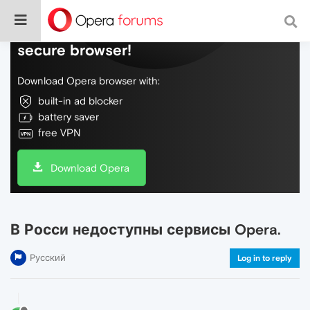
Do more on the web, with a fast and
secure browser!
Download Opera browser with:
built-in ad blocker
battery saver
free VPN
Download Opera
В Росси недоступны сервисы Opera.
Русский
Log in to reply