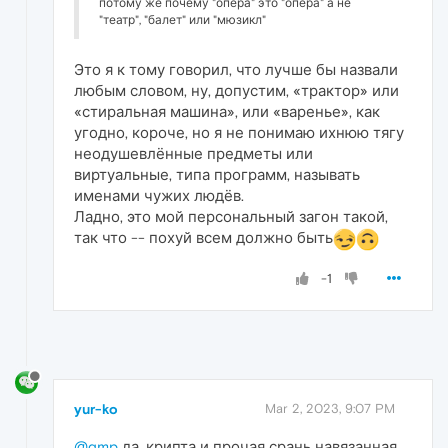
потому же почему "опера" это "опера" а не
"театр", "балет" или "мюзикл"
Это я к тому говорил, что лучше бы назвали
любым словом, ну, допустим, «трактор» или
«стиральная машина», или «варенье», как
угодно, короче, но я не понимаю ихнюю тягу
неодушевлённые предметы или
виртуальные, типа программ, называть
именами чужих людёв.
Ладно, это мой персональный загон такой,
так что -- похуй всем должно быть
-1
yur-ko
Mar 2, 2023, 9:07 PM
@gmp
да, крипта и прочая срань навязанная