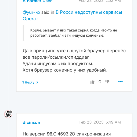
A Former User
Feb 23, 2023, 2:52 AM
@yur-ko
said in
В Росси недоступны сервисы
Opera.
:
Корче, бывает у них такая херня, когда что-то не
работает. Заебали эти индусы конченые.
Да в принципе уже в другой браузер перенёс
все пароли/ссылки/спиддиал.
Удачи индусам с их продуктом.
Хотя браузер конечно у них удобный.
0
1 Reply
dicinson
Feb 23, 2023, 5:49 AM
На версии
96
.0.4693.20 синхронизация