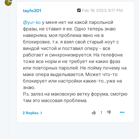
T
tayfo301
Feb 19, 2023, 8:17 PM
@yur-ko
у меня нет ни какой парольной
фразы, не ставил я ее. Одно теперь знаю
наверняка, моя проблема явно не в
блокировке, т.к. я взял свой старый ноут с
виндой чистой и поставил оперу - все
работает и синхронизируется. На телефоне
тоже все норм и не требует ни каких фраз
или повторных паролей. Не пойму почему на
маке опера выделывается, Может что-то
блокирует или настройки какие-то...уже не
знаю.
P.s. залез на маковскую ветку форума, смотрю
там это массовая проблема.
1
2 Replies