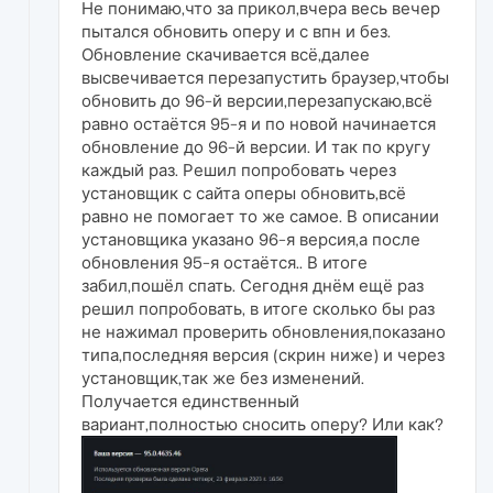
Не понимаю,что за прикол,вчера весь вечер
пытался обновить оперу и с впн и без.
Обновление скачивается всё,далее
высвечивается перезапустить браузер,чтобы
обновить до 96-й версии,перезапускаю,всё
равно остаётся 95-я и по новой начинается
обновление до 96-й версии. И так по кругу
каждый раз. Решил попробовать через
установщик с сайта оперы обновить,всё
равно не помогает то же самое. В описании
установщика указано 96-я версия,а после
обновления 95-я остаётся.. В итоге
забил,пошёл спать. Сегодня днём ещё раз
решил попробовать, в итоге сколько бы раз
не нажимал проверить обновления,показано
типа,последняя версия (скрин ниже) и через
установщик,так же без изменений.
Получается единственный
вариант,полностью сносить оперу? Или как?