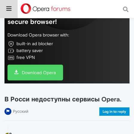
Do more on the web, with a fast and
secure browser!
Download Opera browser with:
built-in ad blocker
battery saver
free VPN
Download Opera
В Росси недоступны сервисы Opera.
Русский
Log in to reply