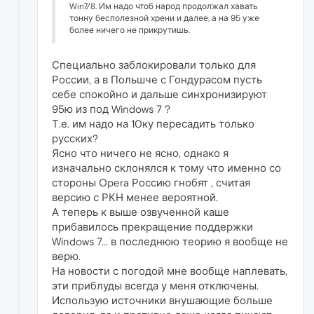
Win7/8. Им надо чтоб народ продолжал хавать
тонну бесполезной хрени и далее, а на 95 уже
более ничего не прикрутишь.
Специально заблокировали только для
России, а в Польшче с Гондурасом пусть
себе спокойно и дальше синхронизируют
95ю из под Windows 7 ?
Т.е. им надо на 10ку пересадить только
русских?
Ясно что ничего не ясно, однако я
изначально склонялся к тому что именно со
стороны Opera Россию гнобят , считая
версию с РКН менее вероятной.
А теперь к выше озвученной каше
прибавилось прекращение поддержки
Windows 7... в последнюю теорию я вообще не
верю.
На новости с погодой мне вообще наплевать,
эти приблуды всегда у меня отключены.
Использую источники внушающие больше