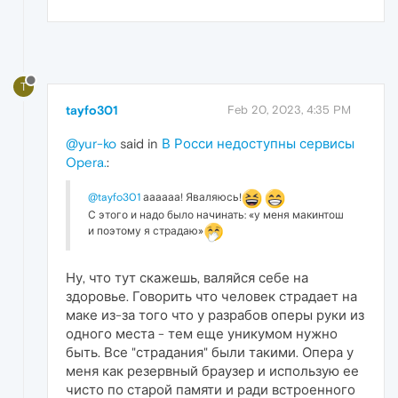
T
tayfo301
Feb 20, 2023, 4:35 PM
@yur-ko
said in
В Росси недоступны сервисы
Opera.
:
@tayfo301
аааааа! Яваляюсь!
С этого и надо было начинать: «у меня макинтош
и поэтому я страдаю»
Ну, что тут скажешь, валяйся себе на
здоровье. Говорить что человек страдает на
маке из-за того что у разрабов оперы руки из
одного места - тем еще уникумом нужно
быть. Все "страдания" были такими. Опера у
меня как резервный браузер и использую ее
чисто по старой памяти и ради встроенного