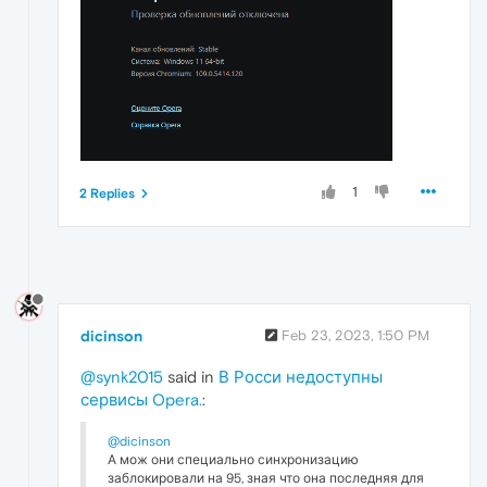
1
2 Replies
dicinson
Feb 23, 2023, 1:50 PM
@synk2015
said in
В Росси недоступны
сервисы Opera.
:
@dicinson
А мож они специально синхронизацию
заблокировали на 95, зная что она последняя для