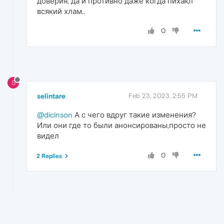
доверия, да и противно даже когда пихают
всякий хлам..
0
S
selintare
Feb 23, 2023, 2:55 PM
@dicinson
А с чего вдруг такие изменения?
Или они где то были анонсированы,просто не
видел
0
2 Replies