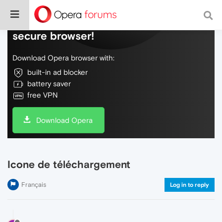
Do more on the web, with a fast and
secure browser!
Download Opera browser with:
built-in ad blocker
battery saver
free VPN
Download Opera
Icone de téléchargement
Français
Log in to reply