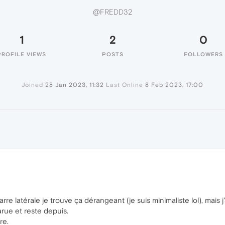
@FREDD32
1
2
0
PROFILE VIEWS
POSTS
FOLLOWERS
Joined
28 Jan 2023, 11:32
Last Online
8 Feb 2023, 17:00
barre latérale je trouve ça dérangeant (je suis minimaliste lol), mais j
arue et reste depuis.
re.