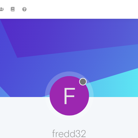
F
fredd32