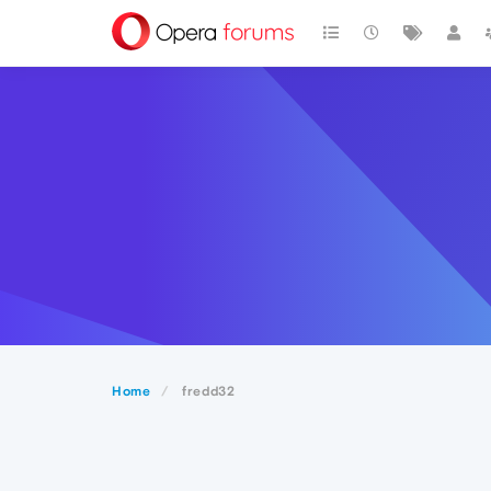
Home
fredd32