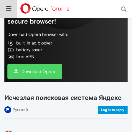
Do more on the web, with a fast and
secure browser!
Download Opera browser with:
built-in ad blocker
battery saver
free VPN
Download Opera
Исчезлая поисковая система Яндекс
Русский
Log in to reply