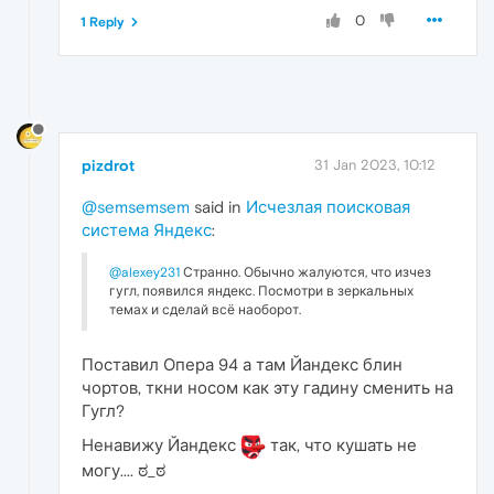
0
1 Reply
pizdrot
31 Jan 2023, 10:12
@semsemsem
said in
Исчезлая поисковая
система Яндекс
:
@alexey231
Странно. Обычно жалуются, что изчез
гугл, появился яндекс. Посмотри в зеркальных
темах и сделай всё наоборот.
Поставил Опера 94 а там Йандекс блин
чортов, ткни носом как эту гадину сменить на
Гугл?
Ненавижу Йандекс
так, что кушать не
могу.... ಠ_ಠ