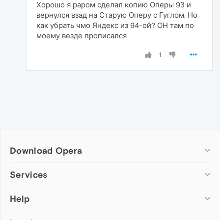
Хорошо я раром сделал копию Оперы 93 и
вернулся взад на Старую Оперу с Гуглом. Но
как убрать чмо Яндекс из 94-ой? ОН там по
моему везде прописался
1
Download Opera
Computer browsers
Services
Opera for Windows
Help
Add-ons
Opera for Mac
Opera account
Opera for Linux