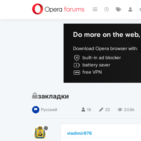
Do more on the web, 
Download Opera browser with:
built-in ad blocker
battery saver
free VPN
закладки
Русский
19
32
20.9k
vladimir976