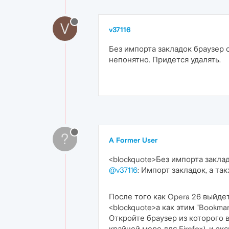
V
v37116
Без импорта закладок браузер 
непонятно. Придется удалять.
?
A Former User
<blockquote>Без импорта закла
@v37116
: Импорт закладок, а та
После того как Opera 26 выйде
<blockquote>а как этим "Bookma
Откройте браузер из которого в
крайней мере для Firefox), и э