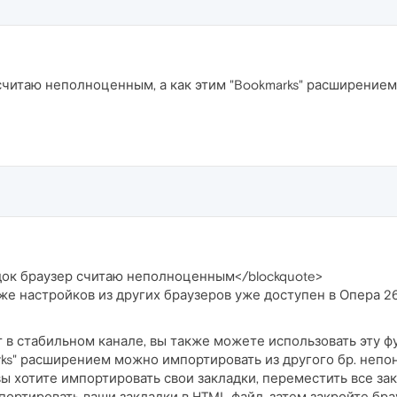
считаю неполноценным, а как этим "Bookmarks" расширением
док браузер считаю неполноценным</blockquote>
кже настройков из других браузеров уже доступен в Опера 2
т в стабильном канале, вы также можете использовать эту ф
rks" расширением можно импортировать из другого бр. непон
ы хотите импортировать свои закладки, переместить все зак
кспортировать ваши закладки в HTML файл, затем закройте бра