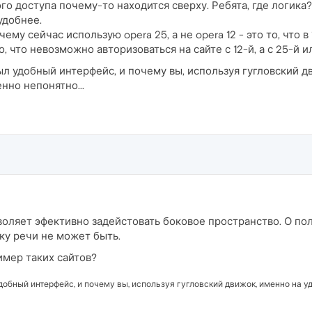
ого доступа почему-то находится сверху. Ребята, где логика
удобнее.
ему сейчас использую opera 25, а не opera 12 - это то, что в
ого, что невозможно авторизоваться на сайте с 12-й, а с 25-й 
ыл удобный интерфейс, и почему вы, используя гугловский 
нно непонятно...
оляет эфективно задейстовать боковое пространство. О по
ку речи не может быть.
имер таких сайтов?
добный интерфейс, и почему вы, используя гугловский движок, именно на у