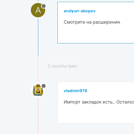
A
arutyun-akopov
Смотрите на расширения.
2 months later
vladimir976
Импорт закладок есть... Осталос