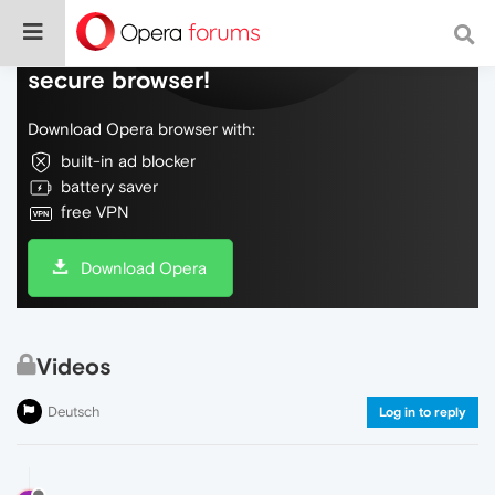
Do more on the web, with a fast and
secure browser!
Download Opera browser with:
built-in ad blocker
battery saver
free VPN
Download Opera
Videos
Deutsch
Log in to reply