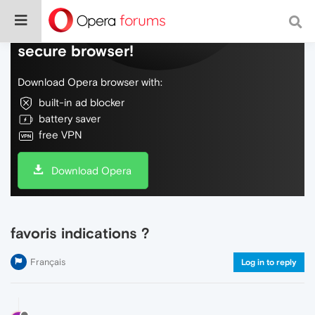
Do more on the web, with a fast and
secure browser!
Download Opera browser with:
built-in ad blocker
battery saver
free VPN
Download Opera
favoris indications ?
Français
Log in to reply