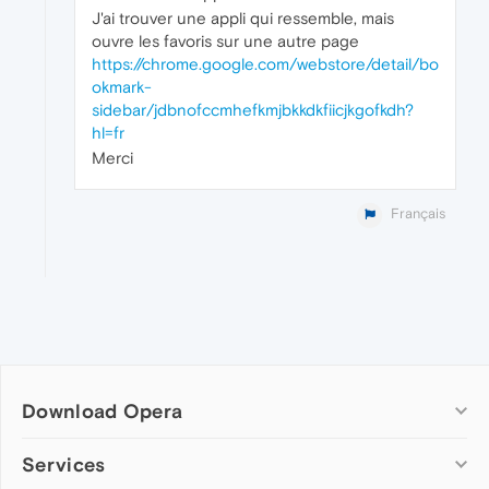
J'ai trouver une appli qui ressemble, mais
ouvre les favoris sur une autre page
https://chrome.google.com/webstore/detail/bo
okmark-
sidebar/jdbnofccmhefkmjbkkdkfiicjkgofkdh?
hl=fr
Merci
Français
Download Opera
Computer browsers
Services