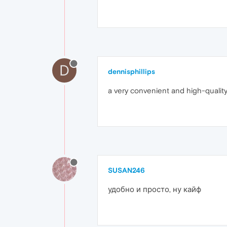
D
dennisphillips
a very convenient and high-quality
SUSAN246
удобно и просто, ну кайф