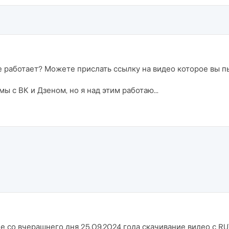
 не работает? Можете прислать ссылку на видео которое вы п
 с ВК и Дзеном, но я над этим работаю...
 со вчерашнего дня 25.09.2024 года скачивание видео с RUT