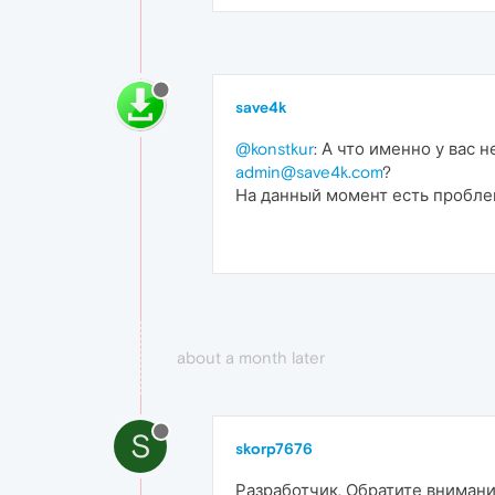
save4k
@konstkur
: А что именно у вас
admin@save4k.com
?
На данный момент есть проблемы
about a month later
S
skorp7676
Разработчик. Обратите внимание