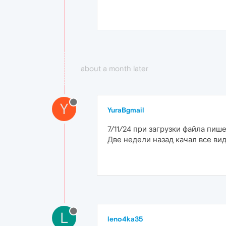
about a month later
Y
YuraBgmail
7/11/24 при загрузки файла пи
Две недели назад качал все вид
L
leno4ka35