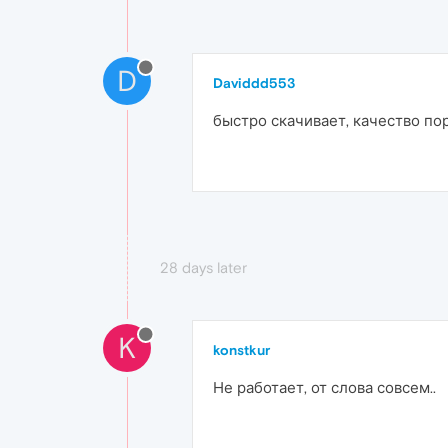
D
Daviddd553
быстро скачивает, качество по
28 days later
K
konstkur
Не работает, от слова совсем..