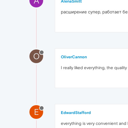
A
AlenaSmitt
расширение супер, работает бе
O
OliverCannon
I really liked everything, the quality
E
EdwardStafford
everything is very convenient and 