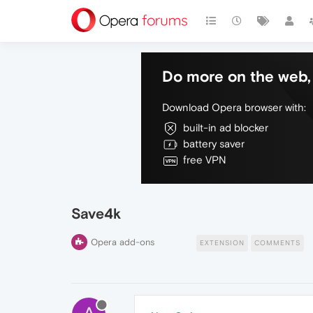
Do more on the web, 
Download Opera browser with:
built-in ad blocker
battery saver
free VPN
Save4k
Opera add-ons
EXTENSION
COMMENTS