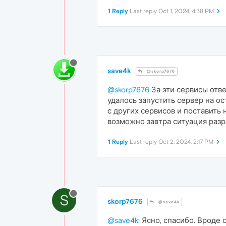
1 Reply
Last reply
Oct 1, 2024, 4:38 PM
save4k
@skorp7676
@skorp7676
За эти сервисы отве
удалось запустить сервер на ос
с других сервисов и поставить 
возможно завтра ситуация разреши
1 Reply
Last reply
Oct 2, 2024, 2:17 PM
S
skorp7676
@save4k
@save4k
: Ясно, спасибо. Вроде 