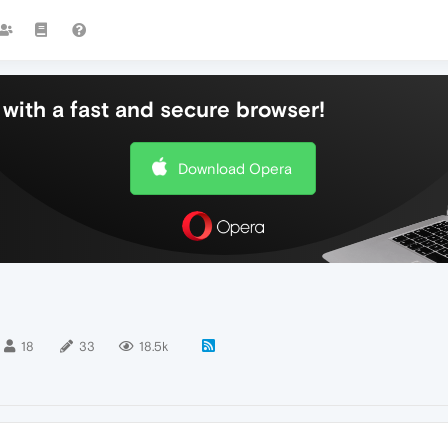
with a fast and secure browser!
Download Opera
18
33
18.5k