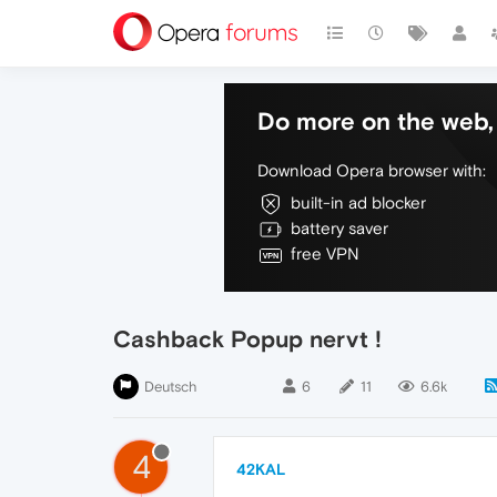
Do more on the web, 
Download Opera browser with:
built-in ad blocker
battery saver
free VPN
Cashback Popup nervt !
Deutsch
6
11
6.6k
4
42KAL