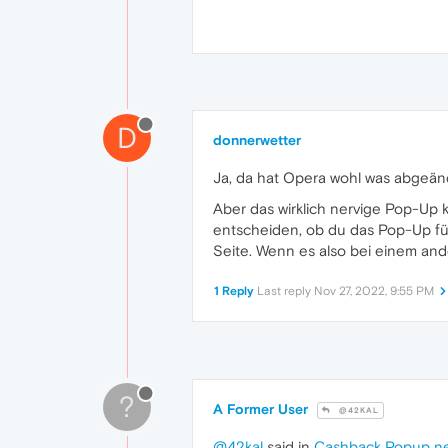
D
donnerwetter
Ja, da hat Opera wohl was abgeänd
Aber das wirklich nervige Pop-Up 
entscheiden, ob du das Pop-Up für
Seite. Wenn es also bei einem an
1 Reply
Last reply
Nov 27, 2022, 9:55 PM
?
A Former User
@42KAL
@42kal
said in
Cashback Popup ner