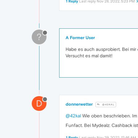
1 Reply
Last reply
Nov 28, 2022, 5:23 PM
?
A Former User
Habe es auch ausprobiert. Bei mir
Versucht es mal damit!
D
donnerwetter
@42KAL
@42kal
Wie oben beschrieben. Im 
Funfact. Bei Mydealz: Cashback ist
1 Reply
Last reply
Nov 29, 2022, 12:46 AM