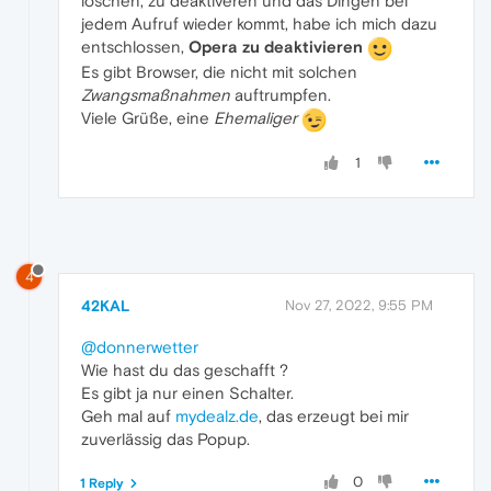
löschen, zu deaktiveren und das Dingen bei
jedem Aufruf wieder kommt, habe ich mich dazu
entschlossen,
Opera zu deaktivieren
Es gibt Browser, die nicht mit solchen
Zwangsmaßnahmen
auftrumpfen.
Viele Grüße, eine
Ehemaliger
1
4
42KAL
Nov 27, 2022, 9:55 PM
@donnerwetter
Wie hast du das geschafft ?
Es gibt ja nur einen Schalter.
Geh mal auf
mydealz.de
, das erzeugt bei mir
zuverlässig das Popup.
0
1 Reply