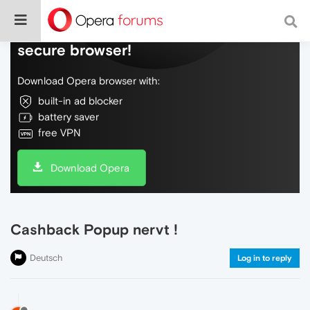
Do more on the web, with a fast and
secure browser!
Download Opera browser with:
built-in ad blocker
battery saver
free VPN
Download Opera
Cashback Popup nervt !
Deutsch
Log in to reply