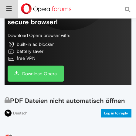
Do more on the web, with a fast and
secure browser!
Download Opera browser with:
built-in ad blocker
battery saver
free VPN
Download Opera
PDF Dateien nicht automatisch öffnen
Deutsch
Log in to reply