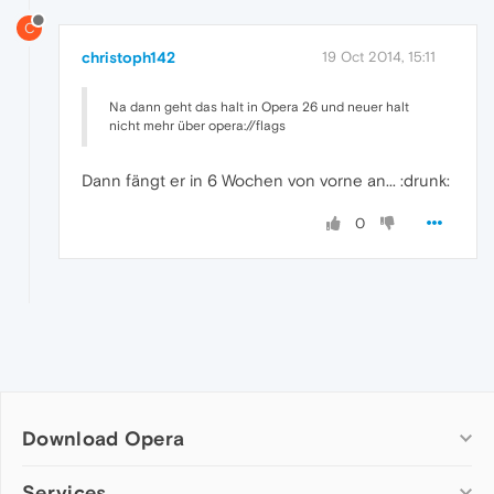
C
christoph142
19 Oct 2014, 15:11
Na dann geht das halt in Opera 26 und neuer halt
nicht mehr über opera://flags
Dann fängt er in 6 Wochen von vorne an... :drunk:
0
Download Opera
Computer browsers
Services