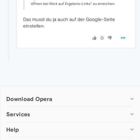
öffnen bei Klick auf Ergebnis-Links" zu erreichen.
Das musst du ja auch auf der Google-Seite
einstellen.
0
Download Opera
Computer browsers
Services
Opera for Windows
Help
Add-ons
Opera for Mac
Opera account
Opera for Linux