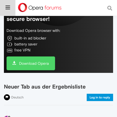
Do more on the web, with a fast and
secure browser!
Download Opera browser with:
built-in ad blocker
battery saver
free VPN
Download Opera
Neuer Tab aus der Ergebnisliste
Deutsch
Log in to reply