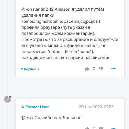
@konstantin2112 Amazon я удалил путём
удаления папки
kbmoiomgmchbpihhdpabemajcbjpcijk из
профиля браузера (путь указан в
позапрошлом моём комментарии).
Посмотреть, что за расширение и следует-ли
его удалять, можно в файле manifest.json
(параметры "default_title" и "name"),
находящемся в папке версии расширения.
0
2 Replies
?
A Former User
20 Nov 2022, 07:55
@rexx Спасибо вам большое!
0