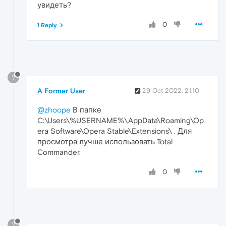
увидеть?
0
1 Reply
?
A Former User
29 Oct 2022, 21:10
@zhoope
В папке
C:\Users\%USERNAME%\AppData\Roaming\Op
era Software\Opera Stable\Extensions\ . Для
просмотра лучше использовать Total
Commander.
0
?