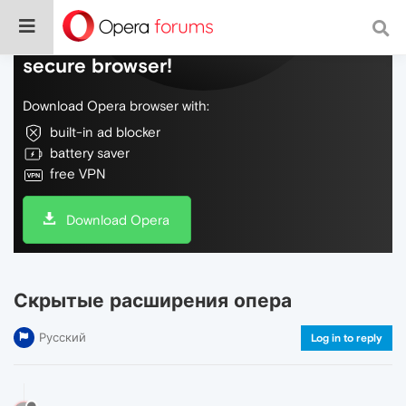
Do more on the web, with a fast and
secure browser!
Download Opera browser with:
built-in ad blocker
battery saver
free VPN
Download Opera
Скрытые расширения опера
Русский
Log in to reply