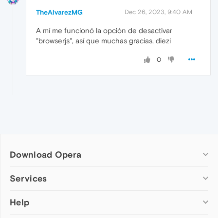
TheAlvarezMG
Dec 26, 2023, 9:40 AM
A mí me funcionó la opción de desactivar
"browserjs", así que muchas gracias, diezi
0
Download Opera
Computer browsers
Services
Opera for Windows
Help
Add-ons
Opera for Mac
Opera account
Opera for Linux