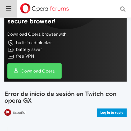
Do more on the web, with a fast and
secure browser!
Download Opera browser with:
built-in ad blocker
battery saver
free VPN
Download Opera
Error de inicio de sesión en Twitch con
opera GX
Español
Log in to reply