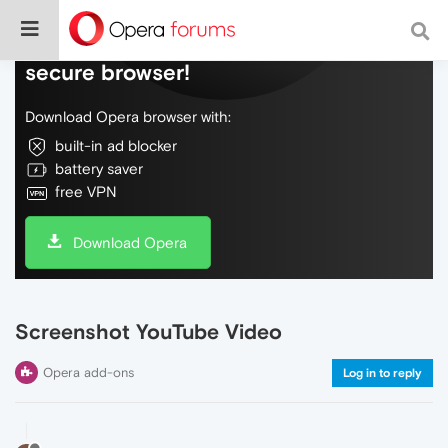
Do more on the web, with a fast and
secure browser!
Download Opera browser with:
built-in ad blocker
battery saver
free VPN
Download Opera
Screenshot YouTube Video
Opera add-ons
Log in to reply