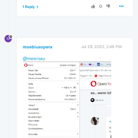
0
1 Reply
M
moebiusopera
Jul 29, 2022, 2:49 PM
@meersau