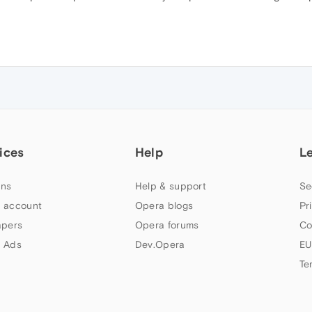
ices
Help
L
ns
Help & support
Se
 account
Opera blogs
Pr
apers
Opera forums
Co
 Ads
Dev.Opera
EU
Te