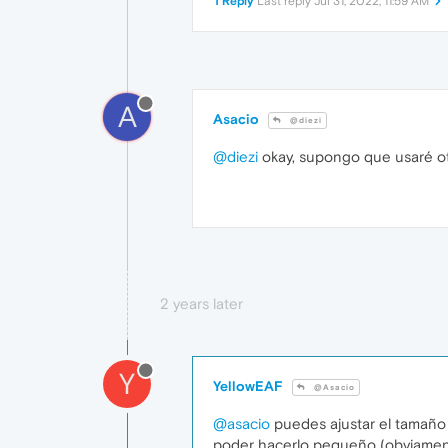
1 Reply
Last reply
Jul 31, 2022, 11:59 AM
A
Asacio
@diezi
@diezi
okay, supongo que usaré ot
2 years later
Y
YellowEAF
@Asacio
@asacio
puedes ajustar el tamaño 
poder hacerlo pequeño (obviament