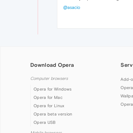
@asacio
Download Opera
Serv
Computer browsers
Add-o
Opera
Opera for Windows
Wallp
Opera for Mac
Opera
Opera for Linux
Opera beta version
Opera USB
Mobile browsers