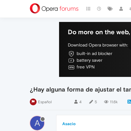
Do more on the web, 
Download Opera browser with:
built-in ad blocker
battery saver
free VPN
¿Hay alguna forma de ajustar el t
Español
4
5
11.6k
A
Asacio