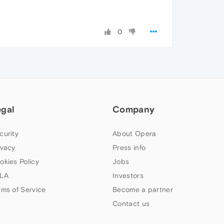
0
egal
Company
curity
About Opera
ivacy
Press info
okies Policy
Jobs
LA
Investors
rms of Service
Become a partner
Contact us