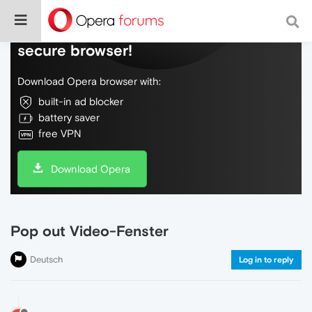
Do more on the web, with a fast and
secure browser!
Download Opera browser with:
built-in ad blocker
battery saver
free VPN
Download Opera
Pop out Video-Fenster
Deutsch
Log in to reply