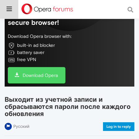
Do more on the web, with a fast and
secure browser!
Download Opera browser with:
built-in ad blocker
battery saver
free VPN
Download Opera
Выходит из учетной записи и
сбрасываются пароли после каждого
обновления
Русский
Log in to reply