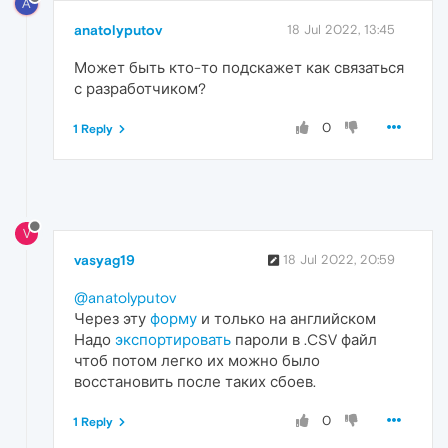
A
anatolyputov
18 Jul 2022, 13:45
Может быть кто-то подскажет как связаться
с разработчиком?
0
1 Reply
V
vasyag19
18 Jul 2022, 20:59
@anatolyputov
Через эту
форму
и только на английском
Надо
экспортировать
пароли в .CSV файл
чтоб потом легко их можно было
восстановить после таких сбоев.
0
1 Reply