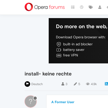
Do more on the web, 
Download Opera browser with:
built-in ad blocker
battery saver
free VPN
install- keine rechte
Deutsch
3
5
4.9k
?
A Former User