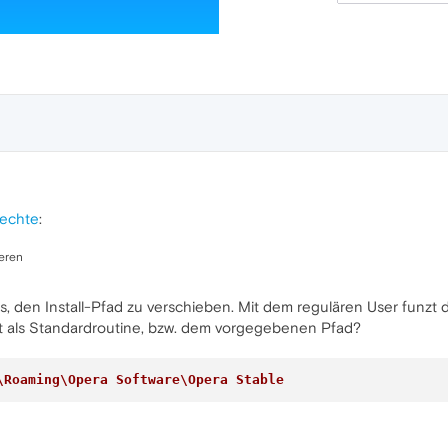
 rechte
:
ieren
 den Install-Pfad zu verschieben. Mit dem regulären User funzt d
ht als Standardroutine, bzw. dem vorgegebenen Pfad?
\Roaming\Opera Software\Opera Stable