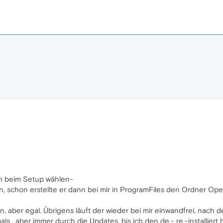
ach beim Setup wählen-
en, schon erstellte er dann bei mir in ProgramFiles den Ordner Ope
n, aber egal. Übrigens läuft der wieder bei mir einwandfrei, nach 
ls , aber immer durch die Updates, bis ich den de.- re.-installier