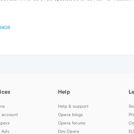
69408
ices
Help
L
ns
Help & support
Se
 account
Opera blogs
Pr
apers
Opera forums
Co
 Ads
Dev.Opera
EU