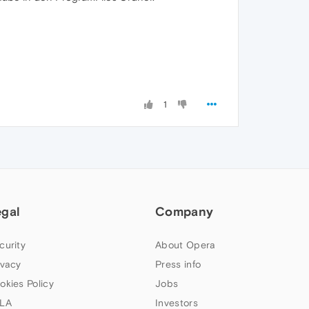
1
egal
Company
curity
About Opera
ivacy
Press info
okies Policy
Jobs
LA
Investors