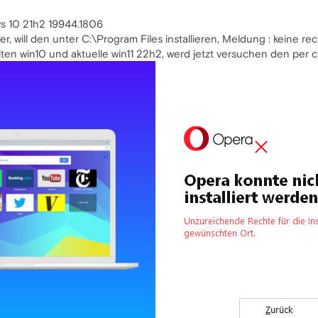
ws 10 21h2 19944.1806
, will den unter C:\Program Files installieren, Meldung : keine rec
lten win10 und aktuelle win11 22h2, werd jetzt versuchen den per 