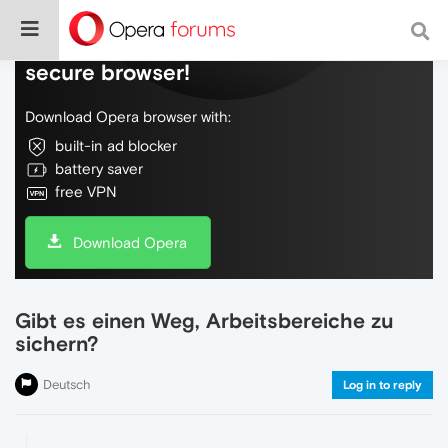
Do more on the web, with a fast and
secure browser!
Download Opera browser with:
built-in ad blocker
battery saver
free VPN
Download Opera
Gibt es einen Weg, Arbeitsbereiche zu
sichern?
Deutsch
Log in to reply