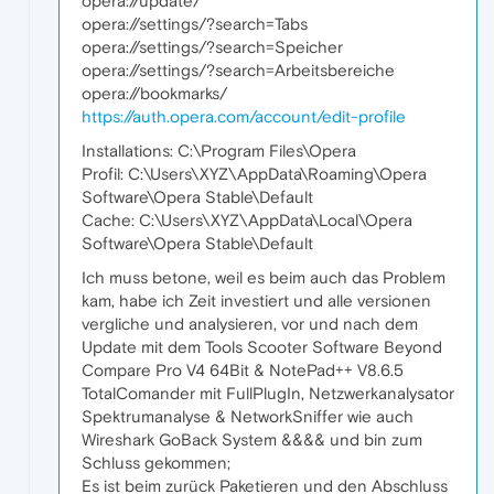
opera://update/
opera://settings/?search=Tabs
opera://settings/?search=Speicher
opera://settings/?search=Arbeitsbereiche
opera://bookmarks/
https://auth.opera.com/account/edit-profile
Installations: C:\Program Files\Opera
Profil: C:\Users\XYZ\AppData\Roaming\Opera
Software\Opera Stable\Default
Cache: C:\Users\XYZ\AppData\Local\Opera
Software\Opera Stable\Default
Ich muss betone, weil es beim auch das Problem
kam, habe ich Zeit investiert und alle versionen
vergliche und analysieren, vor und nach dem
Update mit dem Tools Scooter Software Beyond
Compare Pro V4 64Bit & NotePad++ V8.6.5
TotalComander mit FullPlugIn, Netzwerkanalysator
Spektrumanalyse & NetworkSniffer wie auch
Wireshark GoBack System &&&& und bin zum
Schluss gekommen;
Es ist beim zurück Paketieren und den Abschluss