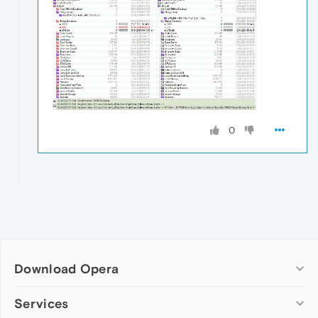
0
Download Opera
Computer browsers
Services