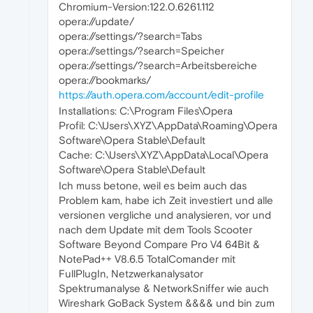
Chromium-Version:122.0.6261.112
opera://update/
opera://settings/?search=Tabs
opera://settings/?search=Speicher
opera://settings/?search=Arbeitsbereiche
opera://bookmarks/
https://auth.opera.com/account/edit-profile
Installations: C:\Program Files\Opera
Profil: C:\Users\XYZ\AppData\Roaming\Opera
Software\Opera Stable\Default
Cache: C:\Users\XYZ\AppData\Local\Opera
Software\Opera Stable\Default
Ich muss betone, weil es beim auch das
Problem kam, habe ich Zeit investiert und alle
versionen vergliche und analysieren, vor und
nach dem Update mit dem Tools Scooter
Software Beyond Compare Pro V4 64Bit &
NotePad++ V8.6.5 TotalComander mit
FullPlugIn, Netzwerkanalysator
Spektrumanalyse & NetworkSniffer wie auch
Wireshark GoBack System &&&& und bin zum