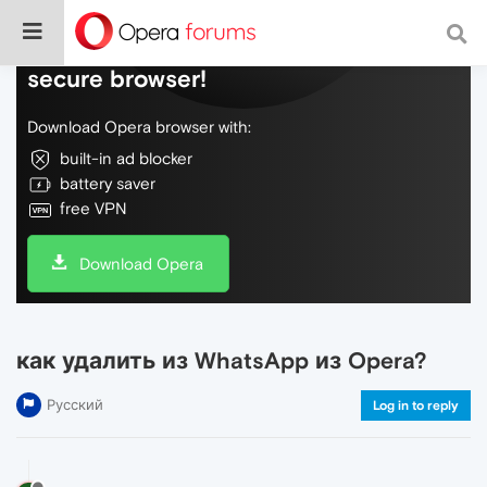
Do more on the web, with a fast and
secure browser!
Download Opera browser with:
built-in ad blocker
battery saver
free VPN
Download Opera
как удалить из WhatsApp из Opera?
Русский
Log in to reply