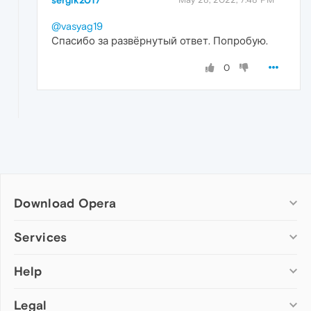
sergik2017
@vasyag19
Спасибо за развёрнутый ответ. Попробую.
0
Download Opera
Computer browsers
Services
Opera for Windows
Help
Add-ons
Opera for Mac
Opera account
Opera for Linux
Legal
Wallpapers
Help & support
Opera beta version