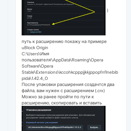
)
путь к расширению покажу на примере
uBlock Origin
C:\Users\Имя
пользователя\AppData\Roaming\Opera
Software\Opera
Stable\Extensions\kccohkcpppjjkkjppopfnflnebib
pida\1.42.4_0
После упаковки расширения создачтся два
файла, вам нужен с расширением (.crx)
Можно за ранее пройти по пути к
расширению, скопировать и вставить