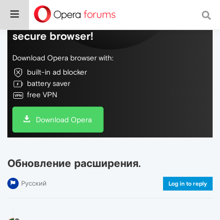
Do more on the web, with a fast and
secure browser!
Download Opera browser with:
built-in ad blocker
battery saver
free VPN
Download Opera
Обновление расширения.
Русский
Log in to reply