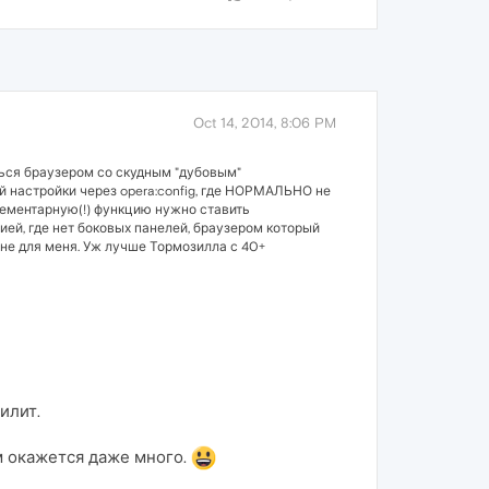
Oct 14, 2014, 8:06 PM
ться браузером со скудным "дубовым"
ой настройки через opera:config, где НОРМАЛЬНО не
лементарную(!) функцию нужно ставить
ией, где нет боковых панелей, браузером который
х не для меня. Уж лучше Тормозилла с 40+
илит.
м окажется даже много.