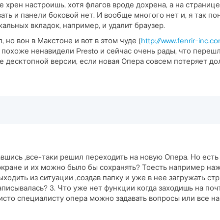
 хрен настроишь, хотя флагов вроде дохрена, а на странице
ть и панели боковой нет. И вообще многого нет и, я так пон
альных вкладок, например, и удалит браузер.
 но вон в Макстоне и вот в этом чуде (
http://www.fenrir-inc.co
похоже ненавидели Presto и сейчас очень рады, что перешли
е десктопной версии, если новая Опера совсем потеряет до
вшись ,все-таки решил переходить на новую Опера. Но ест
экране и их можно было бы сохранять? Тоесть например нажа
ходить из ситуации ,создав папку и уже в нее загружать ст
писывалась? 3. Что уже нет функции когда заходишь на почт
исто специалисту опера можно задавать вопросы или все н