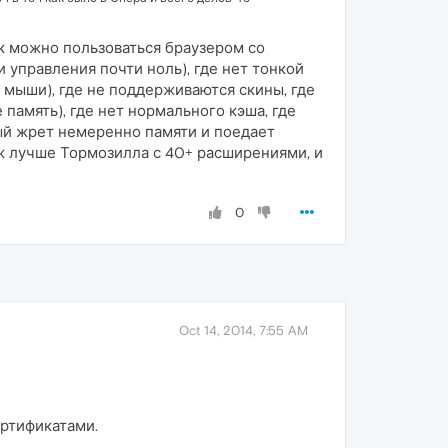
к можно пользоваться браузером со
 управления почти ноль), где нет тонкой
 мыши), где не поддерживаются скины, где
амять), где нет нормального кэша, где
рый жрет немеренно памяти и поедает
. Уж лучше Тормозилла с 40+ расширениями, и
0
Oct 14, 2014, 7:55 AM
ертификатами.