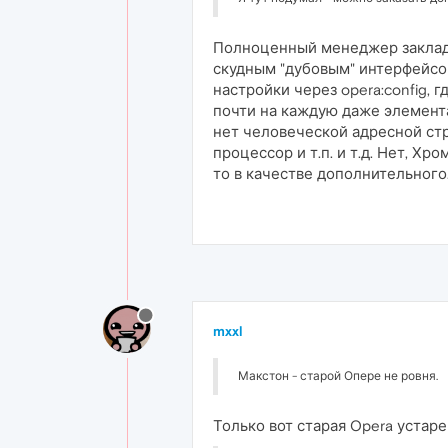
Полноценный менеджер закладок
скудным "дубовым" интерфейсом(
настройки через opera:config,
почти на каждую даже элемента
нет человеческой адресной стр
процессор и т.п. и т.д. Нет, Х
то в качестве дополнительного
mxxl
Макстон - старой Опере не ровня.
Только вот старая Opera устар