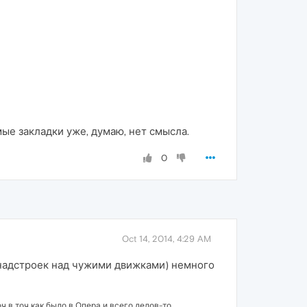
мые закладки уже, думаю, нет смысла.
0
Oct 14, 2014, 4:29 AM
 (надстроек над чужими движками) немного
ч в точ как было в Опера и всего делов-то