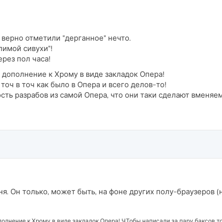
 верно отметили "дерганное" нечто.
лимой сивухи"!
ерез пол часа!
ь дополнение к Хрому в виде закладок Опера!
точ в точ как было в Опера и всего делов-то!
ость разрабов из самой Опера, что они таки сделают вменяе
ня. Он только, может быть, на фоне других полу-браузеров
полнение к Хрому в виде закладок Опера! ЧТобы написали за пару баксов то