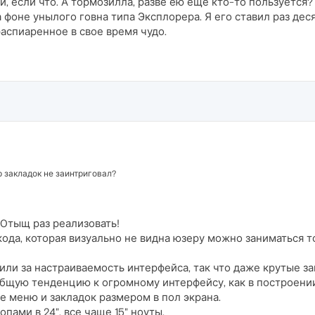
, если что. А тормозилла, разве ею еще кто-то пользуется?
 фоне унылого говна типа Эксплорера. Я его ставил раз деся
распиаренное в свое время чудо.
закладок не заинтриговал?
0тыщ раз реализовать!
кода, которая визуально не видна юзеру можно заниматься т
или за настраиваемость интерфейса, так что даже крутые з
бщую тенденцию к огромному интерфейсу, как в построении 
ке меню и закладок размером в пол экрана.
пами в 24", все чаще 15" ноуты.