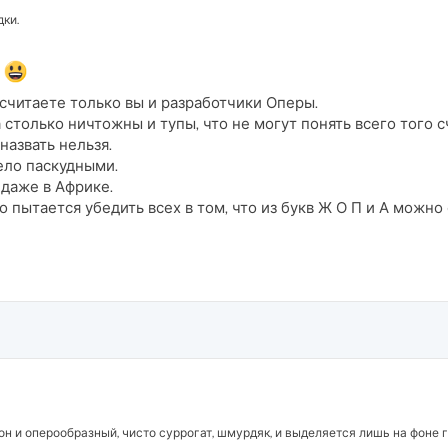
дки.
!
х считаете только вы и разработчики Оперы.
столько ничтожны и тупы, что не могут понять всего того с
назвать нельзя.
ело паскудными.
 даже в Африке.
но пытается убедить всех в том, что из букв Ж О П и А мож
он и оперообразный, чисто суррогат, шмурдяк, и выделяется лишь на фоне 