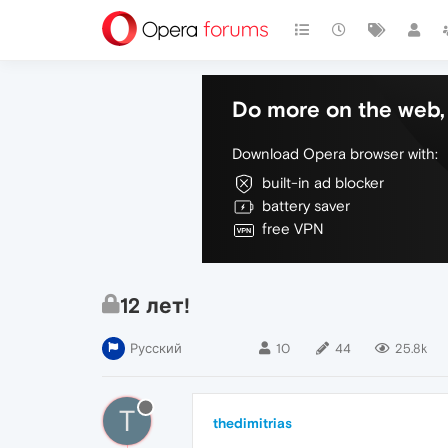
Do more on the web, 
Download Opera browser with:
built-in ad blocker
battery saver
free VPN
12 лет!
Русский
10
44
25.8k
T
thedimitrias