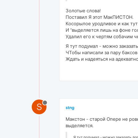
Золотые слова!
Поставил Я этот МакПИСТОН.
Косорылое уродливое и как тут
И "выделяется лишь на фоне го
Удалил его к чертям собачим ч
Я тут подумал - можно заказат
ЧТобы написали за пару баксов 
Ждать и надеяться на адекватн
S
stng
Макстон - старой Опере не ров
выделяется.
Я тут подумал - можно заказать до