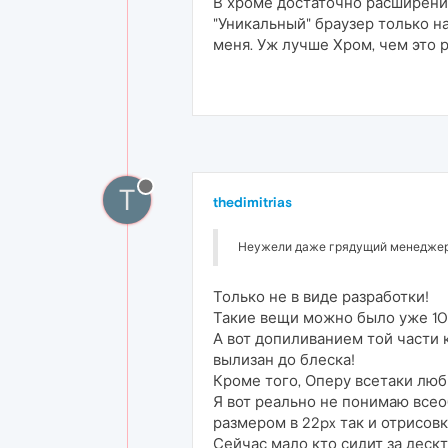
В хроме достаточно расширений
"Уникальный" браузер только на
меня. Уж лучше Хром, чем это 
T
thedimitrias
Неужели даже грядущий менеджер 
Только не в виде разработки!
Такие вещи можно было уже 10
А вот допиливанием той части 
вылизан до блеска!
Кроме того, Оперу всетаки люб
Я вот реально не понимаю всео
размером в 22px так и отрисов
Сейчас мало кто сидит за дескто