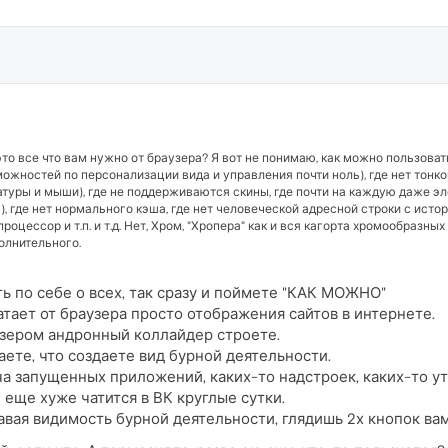
о все что вам нужно от браузера? Я вот не понимаю, как можно пользова
озможностей по персонализации вида и управления почти ноль), где нет тонк
атуры и мыши), где не поддерживаются скины, где почти на каждую даже э
где нет нормального кэша, где нет человеческой адресной строки с истор
оцессор и т.п. и т.д. Нет, Хром, "Хропера" как и вся кагорта хромообразны
олнительного.
ть по себе о всех, так сразу и поймете "КАК МОЖНО"
атает от браузера просто отображения сайтов в интернете.
узером андронный коллайдер строете.
аете, что создаете вид бурной деятельности.
ча запущенных приложений, каких-то надстроек, каких-то ут
 еще хуже чатится в ВК круглые сутки.
авая видимость бурной деятельности, глядишь 2х кнопок ва