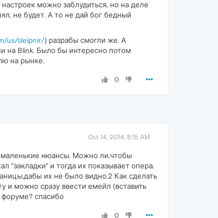
 настроек можно заблудиться, но на деле
ял, не будет. А то не дай бог бедный
m/us/sleipnir/
) разрабы смогли же. А
 на Blink. Было бы интересно потом
лю на рынке.
0
Oct 14, 2014, 8:15 AM
ь маленькие нюансы. Можно ли,чтобы
л "закладки" и тогда их показывает опера.
раницы,дабы их не было видно.2 Как сделать
у и можно сразу ввести емейл (вставить
а форуме? спасибо
0