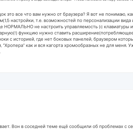
 это все что вам нужно от браузера? Я вот не понимаю, ка
1,5 настройки, т.е. возможностей по персонализации вида и
 где НОРМАЛЬНО не настроить управляемость (с клавиатуры и
рную(!) функцию нужно ставить расширение(потребляющее п
оки с историей, где нет боковых панелей, браузером кото
ром, "Хропера" как и вся кагорта хромообразных не для меня
.
евает. Вон в соседней теме ещё сообщили об проблемах с с