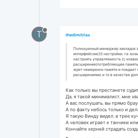
T
thedimitrias
Полноценный менеджер закладок эт
интерфейсом(1,5 настройки, т.е. в
настроить управляемость (с клави
расширение(потребляющее память), 
жрет немеренно памяти и поедает пр
расширениями, и то в качестве доп
Как только вы престанете суди
Да, я такой минималист, мне хв
А вас послушать, вы прямо бра
А по факту небось только и дел
Я такую Винду видел, в трее ку
А человек играет к танчики или
Кончайте херней страдать созд