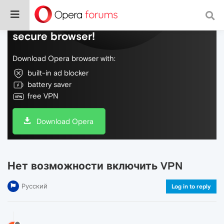
Do more on the web, with a fast and
secure browser!
Download Opera browser with:
built-in ad blocker
battery saver
free VPN
Download Opera
Нет возможности включить VPN
Русский
Log in to reply