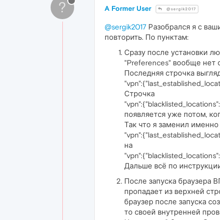
?
A Former User
@sergik2017
@sergik2017
Разобрался я с ваши
повторить. По пунктам:
Сразу после установки лю
"Preferences" вообще нет стр
Последняя строчка выгляд
"vpn":{"last_established_locat
Строчка
"vpn":{"blacklisted_locations":
появляется уже потом, ко
Так что я заменил именно
"vpn":{"last_established_locat
на
"vpn":{"blacklisted_locations"
Дальше всё по инструкции
После запуска браузера В
пропадает из верхней стро
браузер после запуска соз
то своей внутренней прове