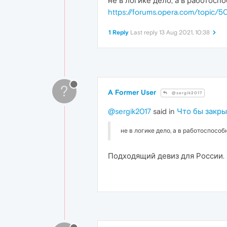
не в логике дело, а в работосп
https://forums.opera.com/topic
1 Reply
Last reply
13 Aug 2021, 10:38
?
A Former User
@sergik2017
@sergik2017
said in
Что бы закры
не в логике дело, а в работоспособ
Подходящий девиз для России.