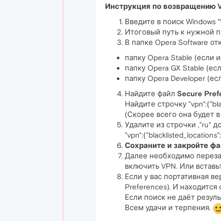
Инструкция по возвращению V
Введите в поиск Windows "
Итоговый путь к нужной п
В папке Opera Software от
папку Opera Stable (если
папку Opera GX Stable (ес
папку Opera Developer (ес
Найдите файл
Secure Pref
Найдите строчку "vpn":{"black
(Скорее всего она будет в
Удалите из строчки ,"ru" 
"vpn":{"blacklisted_locations"
Сохраните и закройте фа
Далее необходимо перезап
включить VPN. Или вставьт
Если у вас портативная в
Preferences). И находится 
Если поиск не даёт резуль
Всем удачи и терпения.