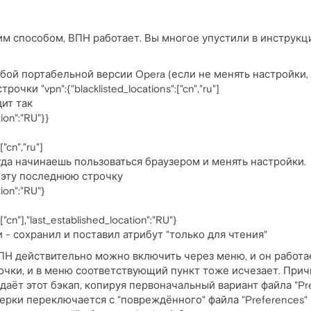
м способом, ВПН работает. Вы многое упустили в инструкции
бой портабельной версии Opera (если не менять настройки, 
очки "vpn":{"blacklisted_locations":["cn","ru"]
ит так
ion":"RU"}}
["cn","ru"]
гда начинаешь пользоваться браузером и менять настройки.
 эту последнюю строчку
ion":"RU"}
:["cn"],"last_established_location":"RU"}
 - сохранил и поставил атрибут "только для чтения"
ПН действительно можно включить через меню, и он работа
чки, и в меню соответствующий пункт тоже исчезает. Причина
даёт этот бэкап, копируя первоначальный вариант файла "Pre
рки переключается с "повреждённого" файла "Preferences" н