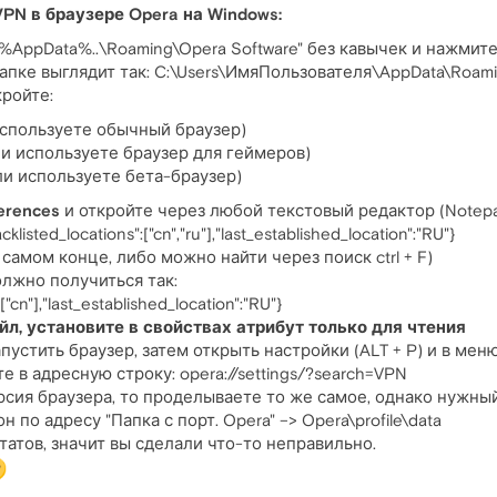
PN в браузере Opera на Windows:
%AppData%..\Roaming\Opera Software" без кавычек и нажмите 
апке выглядит так: C:\Users\ИмяПользователя\AppData\Roami
кройте:
 используете обычный браузер)
ли используете браузер для геймеров)
ли используете бета-браузер)
erences
и откройте через любой текстовый редактор (Notepad
listed_locations":["cn","ru"],"last_established_location":"RU"}
 самом конце, либо можно найти через поиск ctrl + F)
должно получиться так:
:["cn"],"last_established_location":"RU"}
йл, установите в свойствах атрибут только для чтения
устить браузер, затем открыть настройки (ALT + P) и в мен
е в адресную строку: opera://settings/?search=VPN
ерсия браузера, то проделываете то же самое, однако нужн
он по адресу "Папка с порт. Opera" –> Opera\profile\data
татов, значит вы сделали что-то неправильно.