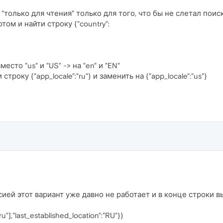
ил "только для чтения" только для того, что бы не слетал по
том и найти строку {"country":
сто "us" и "US" -> на "en" и "EN"
троку {"app_locale":"ru"} и заменить на {"app_locale":"us"}
ией этот вариант уже давно не работает и в конце строки в
"ru"],"last_established_location":"RU"}}