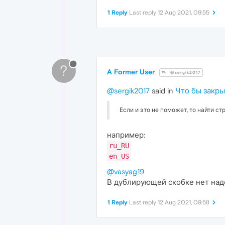
1 Reply
Last reply
12 Aug 2021, 09:55
?
A Former User
@sergik2017
@sergik2017
said in
Что бы закры
Если и это не поможет, то найти строк
например:
ru_RU
en_US
@vasyag19
В дублирующей скобке нет надо
1 Reply
Last reply
12 Aug 2021, 09:58