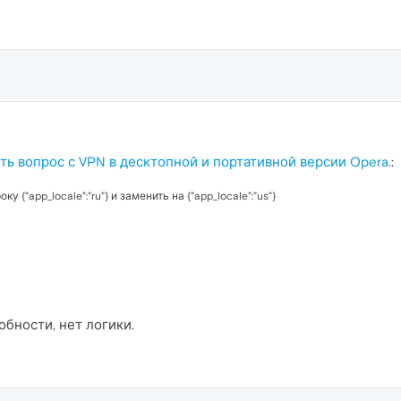
ть вопрос с VPN в десктопной и портативной версии Opera.
:
у {"app_locale":"ru"} и заменить на {"app_locale":"us"}
бности, нет логики.