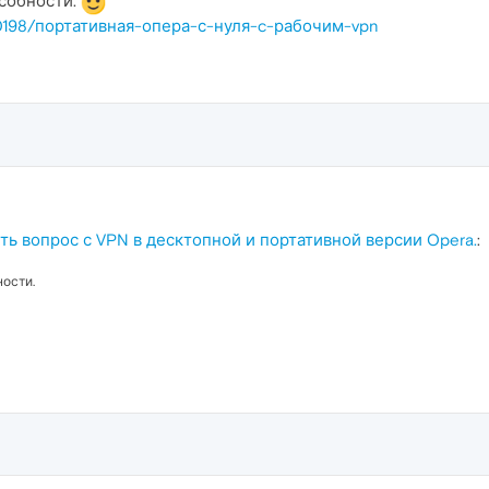
особности.
/50198/портативная-опера-с-нуля-c-рабочим-vpn
ть вопрос с VPN в десктопной и портативной версии Opera.
:
ности.