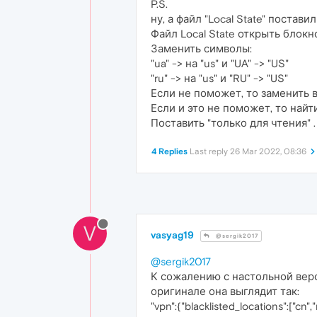
P.S.
ну, а файл "Local State" постав
Файл Local State открыть блокно
Заменить символы:
"ua" -> на "us" и "UA" -> "US"
"ru" -> на "us" и "RU" -> "US"
Если не поможет, то заменить вме
Если и это не поможет, то найти с
Поставить "только для чтения" .
4 Replies
Last reply
26 Mar 2022, 08:36
V
vasyag19
@sergik2017
@sergik2017
К сожалению с настольной верс
оригинале она выглядит так:
"vpn":{"blacklisted_locations":["cn",