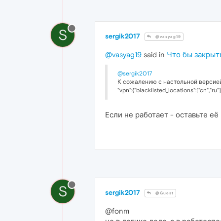
S
sergik2017
@vasyag19
@vasyag19
said in
Что бы закрыт
@sergik2017
К сожалению с настольной версией 
"vpn":{"blacklisted_locations":["cn","ru"
Если не работает - оставьте её
S
sergik2017
@Guest
@fonm