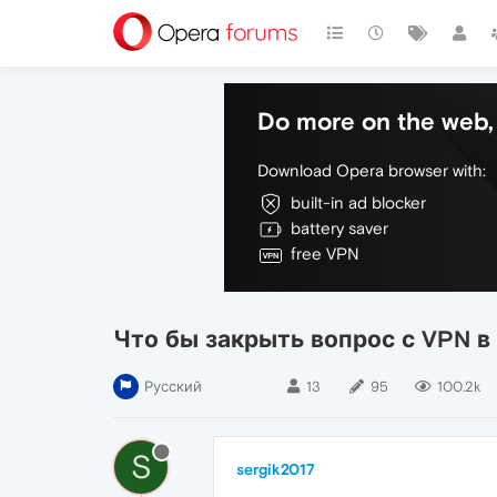
Do more on the web, 
Download Opera browser with:
built-in ad blocker
battery saver
free VPN
Что бы закрыть вопрос с VPN в
Русский
13
95
100.2k
S
sergik2017