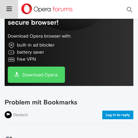
Do more on the web, with a fast and
secure browser!
Download Opera browser with:
built-in ad blocker
battery saver
free VPN
Download Opera
Problem mit Bookmarks
Deutsch
Log in to reply