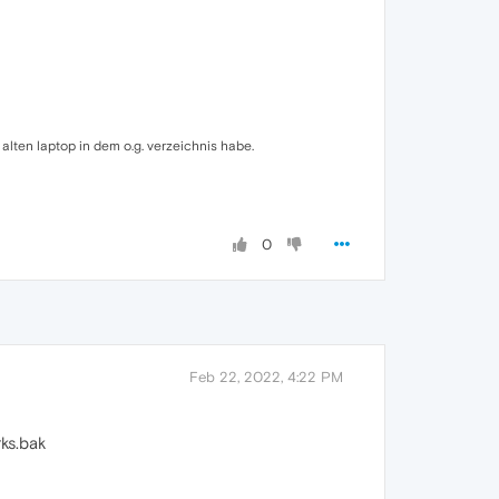
lten laptop in dem o.g. verzeichnis habe.
0
Feb 22, 2022, 4:22 PM
rks.bak