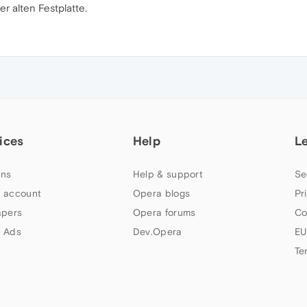
r alten Festplatte.
ices
Help
L
ns
Help & support
Se
 account
Opera blogs
Pr
apers
Opera forums
Co
 Ads
Dev.Opera
EU
Te