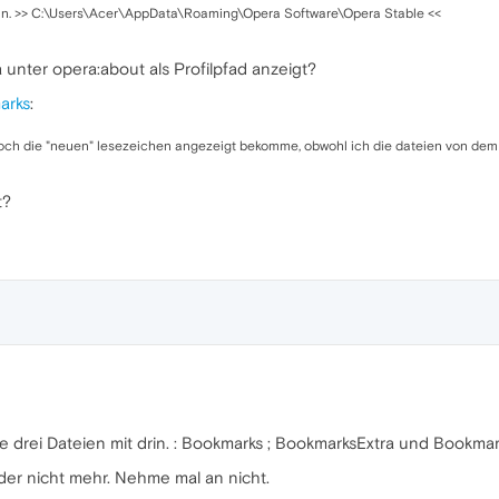
sein. >> C:\Users\Acer\AppData\Roaming\Opera Software\Opera Stable <<
 unter opera:about als Profilpfad anzeigt?
arks
:
och die "neuen" lesezeichen angezeigt bekomme, obwohl ich die dateien von dem a
t?
die drei Dateien mit drin. : Bookmarks ; BookmarksExtra und Bookma
ider nicht mehr. Nehme mal an nicht.