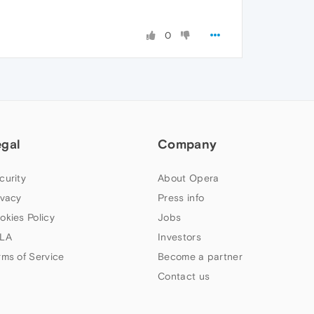
0
egal
Company
curity
About Opera
ivacy
Press info
okies Policy
Jobs
LA
Investors
rms of Service
Become a partner
Contact us