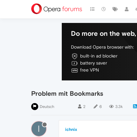
Do more on the web, 
Download Opera browser with:
built-in ad blocker
battery saver
free VPN
Problem mit Bookmarks
Deutsch
2
6
3.3k
I
ichnix