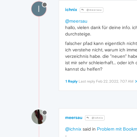
I
ichnix
@meersau
@meersau
hallo, vielen dank für deine info. i
durchsteige.
falscher pfad kann eigentlich ni
ich verstehe nicht, warum ich imm
verzeichnis habe. die "neuen" hab
ist mir sehr schleierhaft... oder ich 
kannst du helfen?
1 Reply
Last reply
Feb 22, 2022, 7:07 AM
meersau
@ichnix
@ichnix
said in
Problem mit Bookm