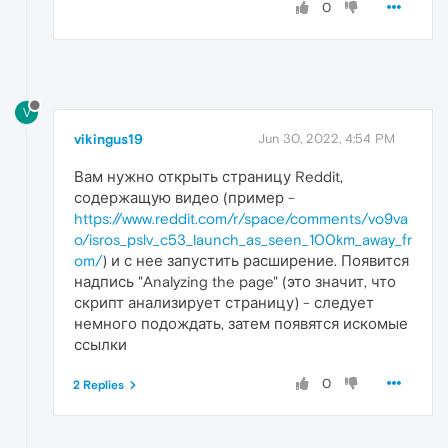
0
V
vikingus19
Jun 30, 2022, 4:54 PM
Вам нужно открыть страницу Reddit,
содержащую видео (пример -
https://www.reddit.com/r/space/comments/vo9va
o/isros_pslv_c53_launch_as_seen_100km_away_fr
om/
) и с нее запустить расширение. Появится
надпись "Analyzing the page" (это значит, что
скрипт анализирует страницу) - следует
немного подождать, затем появятся искомые
ссылки
0
2 Replies