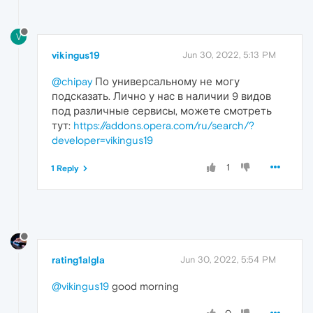
V
vikingus19
Jun 30, 2022, 5:13 PM
@chipay
По универсальному не могу
подсказать. Лично у нас в наличии 9 видов
под различные сервисы, можете смотреть
тут:
https://addons.opera.com/ru/search/?
developer=vikingus19
1
1 Reply
rating1algla
Jun 30, 2022, 5:54 PM
@vikingus19
good morning