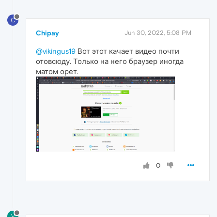
C
Chipay
Jun 30, 2022, 5:08 PM
@vikingus19
Вот этот качает видео почти
отовсюду. Только на него браузер иногда
матом орет.
0
V