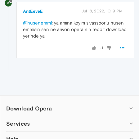
A
AntEeveE
Jul 18, 2022, 10:19 PM
@husenemmi
: ya amına koyim sivassporlu husen
emmisin sen ne arıyon opera nın reddit download
yerinde ya
-1
Download Opera
Computer browsers
Services
Opera for Windows
Help
Add-ons