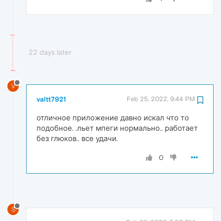
22 days later
V
valtt7921
Feb 25, 2022, 9:44 PM
отличное приложение давно искал что то
подобное. .льет мпеги нормально.. работает
без глюков.. все удачи.
0
S