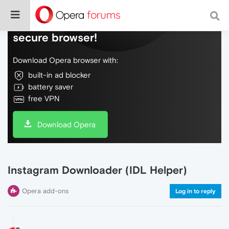
Do more on the web, with a fast and
secure browser!
Download Opera browser with:
built-in ad blocker
battery saver
free VPN
Download Opera
Instagram Downloader (IDL Helper)
Opera add-ons
Log in to reply