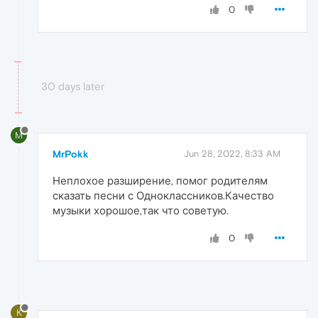
0
30 days later
M
MrPokk
Jun 28, 2022, 8:33 AM
Неплохое разширение, помог родителям
сказать песни с Одноклассников.Качество
музыки хорошое,так что советую.
0
K