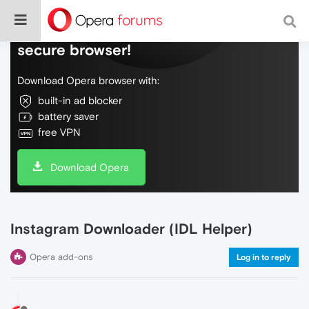
Do more on the web, with a fast and
secure browser!
Download Opera browser with:
built-in ad blocker
battery saver
free VPN
Download Opera
Instagram Downloader (IDL Helper)
Opera add-ons
Log in to reply