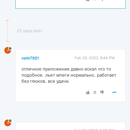
22 days later
V
valtt7921
Feb 25, 2022, 9:44 PM
отличное приложение давно искал что то
подобное. .льет мпеги нормально.. работает
без глюков.. все удачи.
0
S