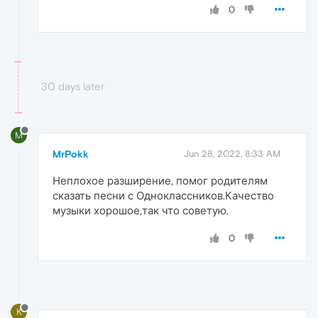
0
30 days later
M
MrPokk
Jun 28, 2022, 8:33 AM
Неплохое разширение, помог родителям
сказать песни с Одноклассников.Качество
музыки хорошое,так что советую.
0
K