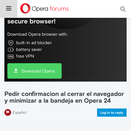
Do more on the web, with a fast and
secure browser!
Download Opera browser with:
built-in ad blocker
battery saver
free VPN
Download Opera
Pedir confirmacion al cerrar el navegador
y minimizar a la bandeja en Opera 24
Español
Log in to reply