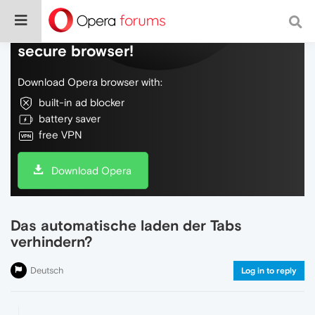
Do more on the web, with a fast and
secure browser!
Download Opera browser with:
built-in ad blocker
battery saver
free VPN
Download Opera
Das automatische laden der Tabs
verhindern?
Deutsch
Log in to reply