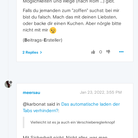
Möglichkeiten und Wege (nach Rom ...) gibt.
Falls du jemanden zum "zoffen" suchst: bei mir
bist du falsch. Mach das mit deinen Liebsten,
oder backe dir einen Kuchen. Aber nörgle bitte
nicht mit mir
(
B
eitrags-
E
rsteller)
0
2 Replies
meersau
Jan 23, 2022, 3:55 PM
@karbonat said in
Das automatische laden der
Tabs verhindern?
:
Vielleicht ist es ja auch ein Verschiebereglerknopf
Mit Sicherheit nicht. Nicht alles, was man