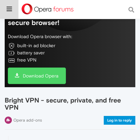
Do more on the web, with a fast and
secure browser!
Download Opera browser with:
built-in ad blocker
battery saver
free VPN
Download Opera
Bright VPN - secure, private, and free
VPN
Opera add-ons
Log in to reply