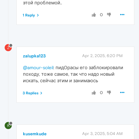
этой проблемой..
0
1 Reply
Z
zalupka123
Apr 2, 2025, 6:20 PM
@amour-soleil
: пид0расы его заблокировали
походу, тоже самое, так что надо новый
искать, сейчас этим и занимаюсь
0
3 Replies
K
kusemkude
Apr 3, 2025, 5:04 AM