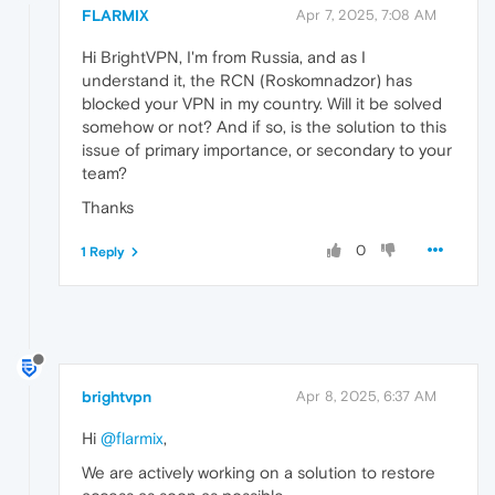
FLARMIX
Apr 7, 2025, 7:08 AM
Hi BrightVPN, I'm from Russia, and as I
understand it, the RCN (Roskomnadzor) has
blocked your VPN in my country. Will it be solved
somehow or not? And if so, is the solution to this
issue of primary importance, or secondary to your
team?
Thanks
0
1 Reply
brightvpn
Apr 8, 2025, 6:37 AM
Hi
@flarmix
,
We are actively working on a solution to restore