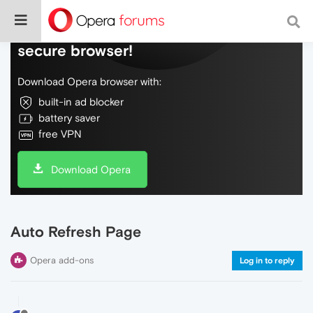
Do more on the web, with a fast and
secure browser!
Download Opera browser with:
built-in ad blocker
battery saver
free VPN
Download Opera
Auto Refresh Page
Opera add-ons
Log in to reply