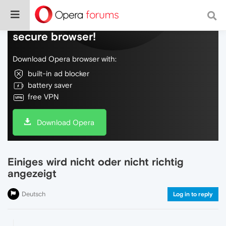
Do more on the web, with a fast and
secure browser!
Download Opera browser with:
built-in ad blocker
battery saver
free VPN
Download Opera
Einiges wird nicht oder nicht richtig
angezeigt
Deutsch
Log in to reply