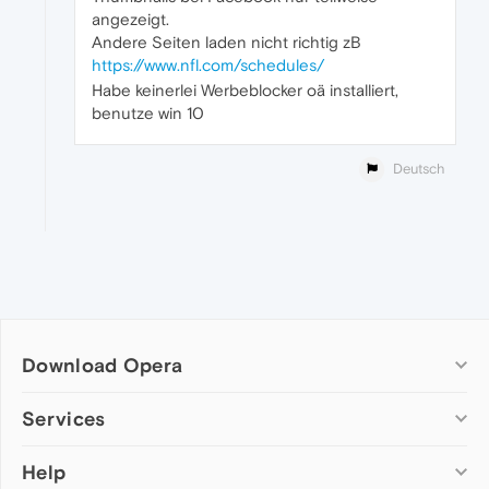
angezeigt.
Andere Seiten laden nicht richtig zB
https://www.nfl.com/schedules/
Habe keinerlei Werbeblocker oä installiert,
benutze win 10
Deutsch
Download Opera
Computer browsers
Services
Opera for Windows
Help
Add-ons
Opera for Mac