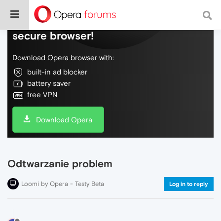
Do more on the web, with a fast and
secure browser!
Download Opera browser with:
built-in ad blocker
battery saver
free VPN
Download Opera
Odtwarzanie problem
Loomi by Opera - Testy Beta
Log in to reply