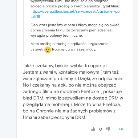
wypożyczeniu filmu, nie mogliście go obejrzeć,
zgłoście proszę prośbę o zwrot pieniędzy i tytuł filmu:
https://opera.atlassian.net/servicedesk/customer/por
tal/19
Cały czas jesteśmy w beta i błędy mogą się pojawiać,
co nie zmienia faktu, że zwracamy pieniądze jeśli
wystąpią problemy techniczne.
Mam prośbę o trochę cierpliwości i zgłaszanie
usterek
Robimy co w naszej mocy.
Także czekamy, byście szybko to ogarnęli
Jestem z wami w kontakcie mailowym ( tam też
wam zgłaszam problemy ). Dzięki, że odpisujecie.
No i czekamy na apki, bo nie można obejrzeć
żadnego filmu na mobilnym Firefoxie ( pokazuje
błąd DRM, mimo iż zezwoliłem na dostęp DRM w
przeglądarce mobilnej ). Może to wina Firefoxa,
bo na Chromie nie ma żadnych problemów z
filmami zabezpieczonymi DRM.
0