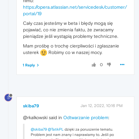
filmu:
https://opera.atlassian.net/servicedesk/customer/
portal/19
Cały czas jesteśmy w beta i błędy mogą się
pojawiać, co nie zmienia faktu, że zwracamy
pieniądze jeśli wystąpią problemy techniczne.
Mam prośbę o trochę cierpliwości i zgłaszanie
usterek
Robimy co w naszej mocy.
0
1 Reply
S
skiba79
Jan 12, 2022, 10:16 PM
@rkalkowski said in
Odtwarzanie problem
:
@skiba79
@TatikPL
dzięki za poruszenie tematu.
Problem jest nam znany i naprawiamy to. Jeśli po