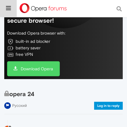
Do more on the web, with a fast and
secure browser!
Download Opera browser with:
built-in ad blocker
battery saver
free VPN
Download Opera
opera 24
Русский
Log in to reply