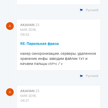
Русский
AKAHAN
23
A
MAR 2016,
06:52
RE: Парольная фраза
нахер синхронизации, серверы, удаленное
хранение инфы. заводим файлик тхт и
качаем пальцы ctrl+c / v
Русский
AKAHAN
23
A
MAR 2016,
06:27