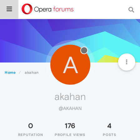
A
Home
akahan
akahan
@AKAHAN
0
176
4
REPUTATION
PROFILE VIEWS
POSTS