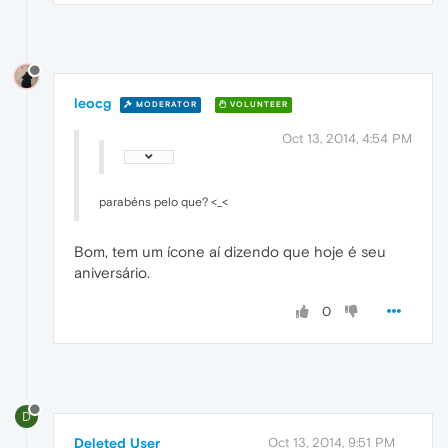
leocg
MODERATOR
VOLUNTEER
Oct 13, 2014, 4:54 PM
parabéns pelo que? <_<
Bom, tem um ícone aí dizendo que hoje é seu
aniversário.
0
D
Deleted User
Oct 13, 2014, 9:51 PM