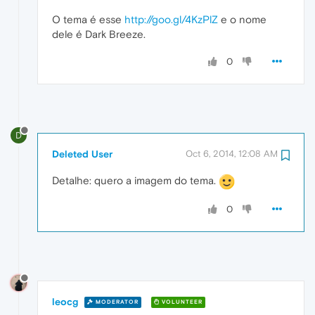
O tema é esse
http://goo.gl/4KzPlZ
e o nome
dele é Dark Breeze.
0
D
Deleted User
Oct 6, 2014, 12:08 AM
Detalhe: quero a imagem do tema.
0
leocg
MODERATOR
VOLUNTEER