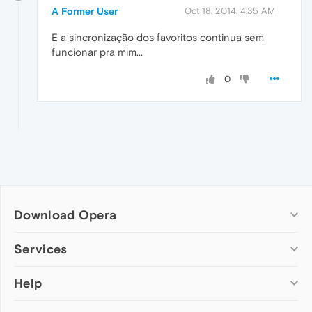
A Former User
Oct 18, 2014, 4:35 AM
E a sincronização dos favoritos continua sem
funcionar pra mim...
0
Download Opera
Computer browsers
Services
Opera for Windows
Help
Add-ons
Opera for Mac
Opera account
Opera for Linux