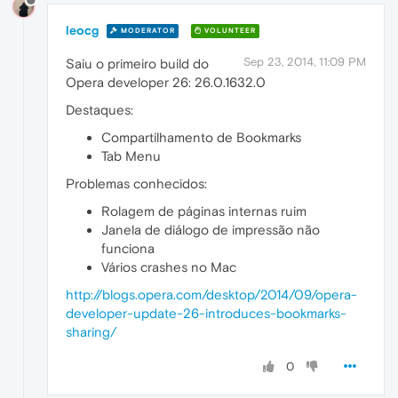
leocg
MODERATOR
VOLUNTEER
Sep 23, 2014, 11:09 PM
Saiu o primeiro build do
Opera developer 26: 26.0.1632.0
Destaques:
Compartilhamento de Bookmarks
Tab Menu
Problemas conhecidos:
Rolagem de páginas internas ruim
Janela de diálogo de impressão não
funciona
Vários crashes no Mac
http://blogs.opera.com/desktop/2014/09/opera-
developer-update-26-introduces-bookmarks-
sharing/
0