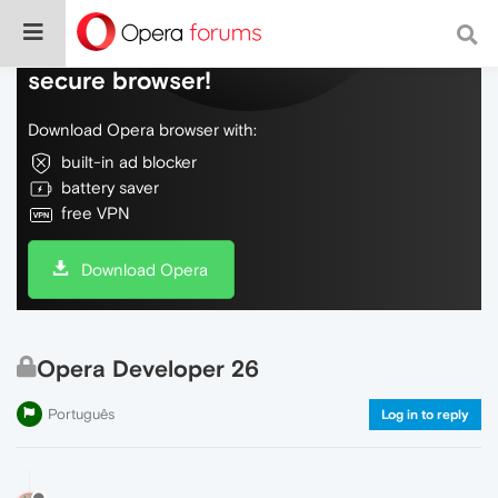
Do more on the web, with a fast and
secure browser!
Download Opera browser with:
built-in ad blocker
battery saver
free VPN
Download Opera
Opera Developer 26
Português
Log in to reply