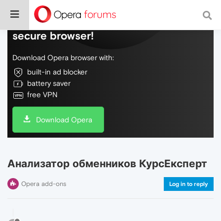
Do more on the web, with a fast and
secure browser!
Download Opera browser with:
built-in ad blocker
battery saver
free VPN
Download Opera
Анализатор обменников КурсЕксперт
Opera add-ons
Log in to reply