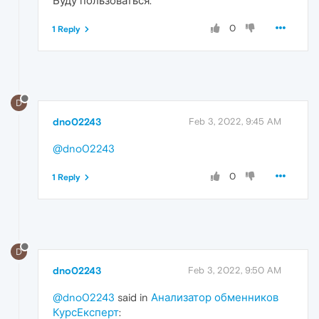
Буду пользоваться.
0
1 Reply
D
dno02243
Feb 3, 2022, 9:45 AM
@dno02243
0
1 Reply
D
dno02243
Feb 3, 2022, 9:50 AM
@dno02243
said in
Анализатор обменников
КурсЕксперт
: