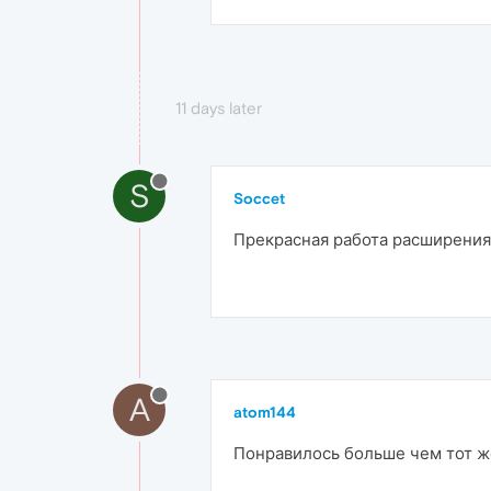
11 days later
S
Soccet
Прекрасная работа расширения
A
atom144
Понравилось больше чем тот ж