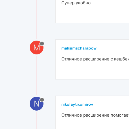
Супер удобно
M
maksimscharapow
Отличное расширение с кешбек
N
nikolaytixomirov
Отличное расширение помогае