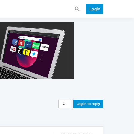
Login
Log in to reply