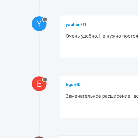
Y
yauhen711
Очень удобно. Не нужно постоя
E
Egor65
Замечательное расширение , вс