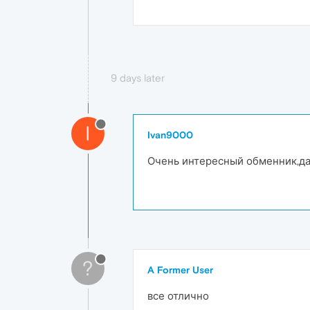
9 days later
I
Ivan9000
Очень интересный обменник,да
?
A Former User
все отлично