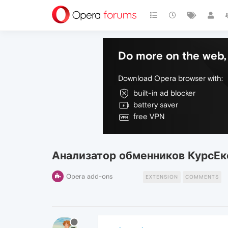
Do more on the web, 
Download Opera browser with:
built-in ad blocker
battery saver
free VPN
Анализатор обменников КурсЕк
Opera add-ons
EXTENSION
COMMENTS