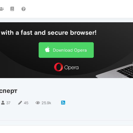
with a fast and secure browser!
Download Opera
сперт
37
45
25.9k