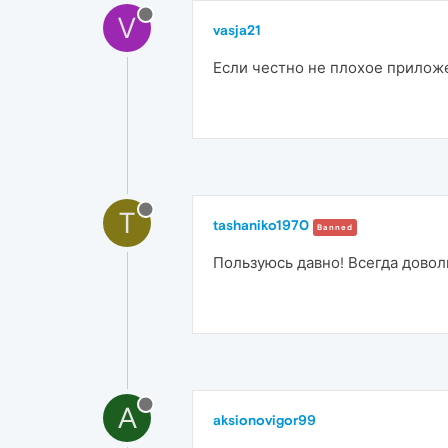
V
vasja21
Если честно не плохое приложе
T
tashaniko1970
Banned
Пользуюсь давно! Всегда довол
A
aksionovigor99