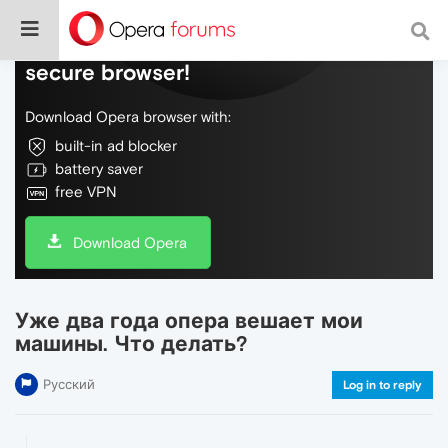
Do more on the web, with a fast and
secure browser!
Download Opera browser with:
built-in ad blocker
battery saver
free VPN
Download Opera
Уже два года опера вешает мои
машины. Что делать?
Русский
Log in to reply