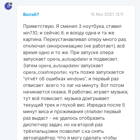
B
Boris67
15 Nov 2021, 12:11
Приветствую. Я сменил 3 ноутбука, ставил
win7,10, и сейчас 8, и всюду одна и та же
картина. Переустанавливал оперу много раз,
отключал синхронизацию (не работает), всё
время одно и то же. При запуске опера
запускает opera_autoapdater и подвисает.
Затем opera_autoapdater запускает
opera_crashreporter, чуть позже запускается
"отчёт об ошибках windows", и первый раз
отвисает. всего то лаг на минуту. Вот потом
начинается сказка. Я работаю, играет музыка,
тут всё повисает, музыка доигрывает
текущий трек и глухой вис. Изредка после 5
минут виса и прожимания ctrlaltdel первый
раз выдаст - не удалось отобразить
диспетчер задач, но на второй раз
трёхпальцовки позволит с.ка снять
автоапдейтер. Что я могу сделать чтобы