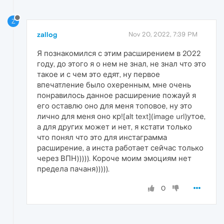
Z
zallog
Nov 20, 2022, 7:39 PM
Я познакомился с этим расширением в 2022
году, до этого я о нем не знал, не знал что это
такое и с чем это едят, ну первое
впечатление было охеренным, мне очень
понравилось данное расширение пожауй я
его оставлю оно для меня топовое, ну это
лично для меня оно кр![alt text](image url)утое,
а для других может и нет, я кстати только
что понял что это для инстаграмма
расширение, а инста работает сейчас только
через ВПН))))). Короче моим эмоциям нет
предела пачаня))))).
0