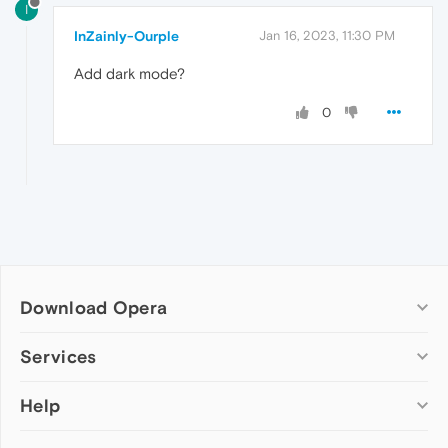
I
InZainly-Ourple
Jan 16, 2023, 11:30 PM
Add dark mode?
0
Download Opera
Computer browsers
Services
Opera for Windows
Help
Add-ons
Opera for Mac
Opera account
Opera for Linux