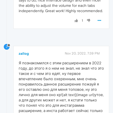
says to do, nice interface design and even nicer
the ability to adjust the volume for each tabs
independently. Great work! Highly recommended.
1
Z
zallog
Nov 20, 2022, 7:39 PM
Я познакомился с этим расширением в 2022
году, до этого я о нем не знал, не знал что это
такое и с чем это едят, ну первое
впечатление было охеренным, мне очень
понравилось данное расширение пожауй я
его оставлю оно для меня топовое, ну это
лично для меня оно кр![alt text](image url)утое,
а для других может и нет, я кстати только
что понял что это для инстаграмма
расширение, а инста работает сейчас только