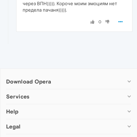
через ВПН))))). Короче моим эмоциям нет
предела пачаня))))).
0
Download Opera
Computer browsers
Services
Opera for Windows
Help
Add-ons
Opera for Mac
Opera account
Opera for Linux
Legal
Wallpapers
Help & support
Opera beta version
Opera Ads
Opera blogs
Opera USB