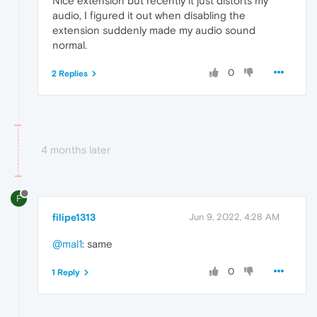
Nice extension but recently it just distorts my
audio, I figured it out when disabling the
extension suddenly made my audio sound
normal.
0
2 Replies
4 months later
F
filipe1313
Jun 9, 2022, 4:28 AM
@mal1
: same
0
1 Reply