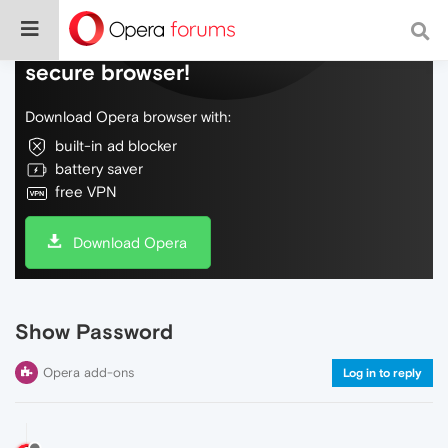
Do more on the web, with a fast and
secure browser!
Download Opera browser with:
built-in ad blocker
battery saver
free VPN
Download Opera
Show Password
Opera add-ons
Log in to reply